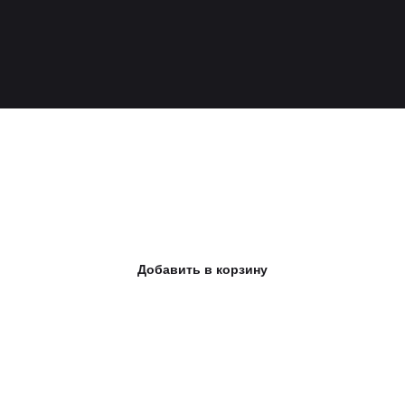
КЖБИ свая 150*150/3000 (c 30.15)
4 100
р.
Добавить в корзину
В стоимость входит: Проектирование
фундамента, железобетонная свая с
установкой.