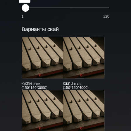
1
120
Варианты свай
КЖБИ сваи
КЖБИ сваи
(150*150*3000)
(150*150*4000)