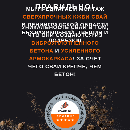
ПРАВИЛЬНО!
МЫ ПРЕДЛАГАЕМ МОНТАЖ
СВЕРХПРОЧНЫХ КЖБИ СВАЙ
В ЛЕНИНГРАДСКОЙ ОБЛАСТИ
УНИКАЛЬНОСТЬ СВАЙ В ТОМ,
БЕЗ РАЗРУШЕНИЙ, ТРЕЩИН И
ЧТО ОНИ СОЗДАЮТСЯ ИЗ
ПОДРЕЗКИ!
ВИБРОУПЛОТНЕННОГО
БЕТОНА
И
УСИЛЕННОГО
АРМОКАРКАСА
! ЗА СЧЕТ
ЧЕГО СВАИ КРЕПЧЕ, ЧЕМ
БЕТОН!