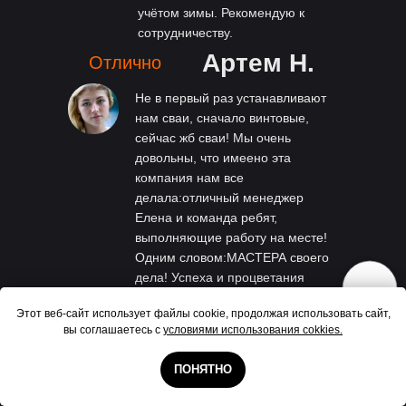
учётом зимы. Рекомендую к
сотрудничеству.
Артем Н.
Отлично
Не в первый раз устанавливают
нам сваи, сначало винтовые,
сейчас жб сваи! Мы очень
довольны, что имеено эта
компания нам все
делала:отличный менеджер
Елена и команда ребят,
выполняющие работу на месте!
Одним словом:МАСТЕРА своего
дела! Успеха и процветания
компании!
Ольга Л.
Отлично
Этот веб-сайт использует файлы cookie, продолжая использовать сайт,
вы соглашаетесь с
условиями использования cokkies.
ПОНЯТНО