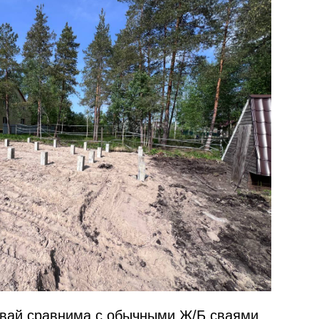
вай сравнима с обычными Ж/Б сваями,