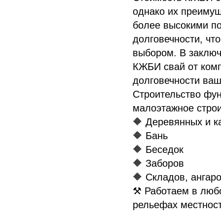
однако их преиму
более высокими по
долговечности, чт
выбором. В заключ
КЖБИ свай от компа
долговечности ваш
Строительство фун
малоэтажное строи
🔶 Деревянных и 
🔶 Бань
🔶 Беседок
🔶 Заборов
🔶 Складов, ангаро
⚒ Работаем в любо
рельефах местност