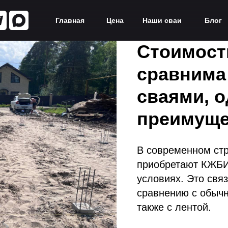
Главная
Цена
Наши сваи
Блог
Стоимост
сравнима
сваями, о
преимуще
В современном ст
приобретают КЖБИ 
условиях. Это свя
сравнению с обыч
также с лентой.