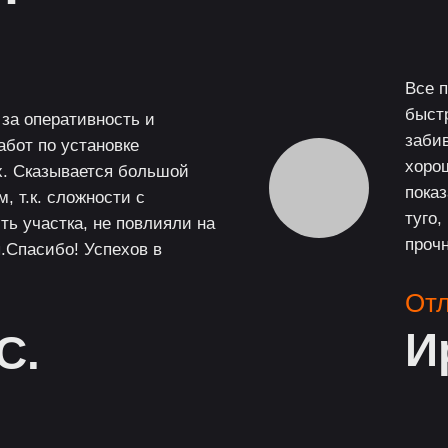
Все 
быстр
за оперативность и
заби
абот по установке
хорош
х. Сказывается большой
показ
, т.к. сложности с
туго,
ть участка, не повлияли на
проч
ы.Спасибо! Успехов в
От
И
С.