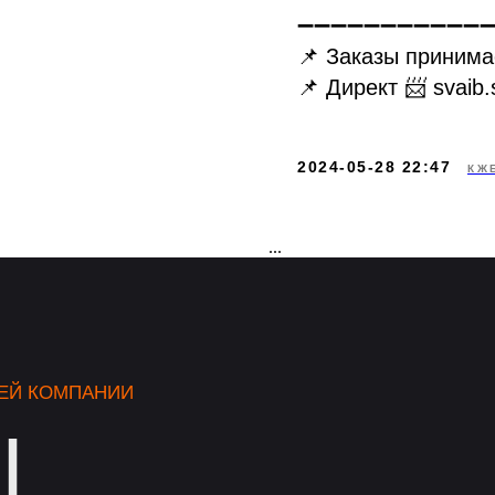
➖➖➖➖➖➖➖➖➖➖➖
📌 Заказы принима
📌 Директ 📨 svaib
2024-05-28 22:47
КЖ
...
ЕЙ КОМПАНИИ
Ы