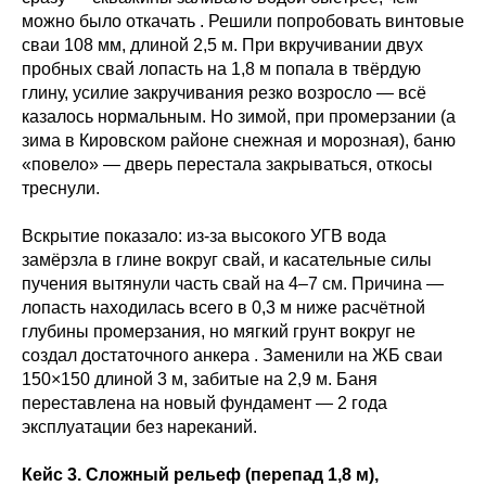
можно было откачать . Решили попробовать винтовые
сваи 108 мм, длиной 2,5 м. При вкручивании двух
пробных свай лопасть на 1,8 м попала в твёрдую
глину, усилие закручивания резко возросло — всё
казалось нормальным. Но зимой, при промерзании (а
зима в Кировском районе снежная и морозная), баню
«повело» — дверь перестала закрываться, откосы
треснули.
Вскрытие показало: из-за высокого УГВ вода
замёрзла в глине вокруг свай, и касательные силы
пучения вытянули часть свай на 4–7 см. Причина —
лопасть находилась всего в 0,3 м ниже расчётной
глубины промерзания, но мягкий грунт вокруг не
создал достаточного анкера . Заменили на ЖБ сваи
150×150 длиной 3 м, забитые на 2,9 м. Баня
переставлена на новый фундамент — 2 года
эксплуатации без нареканий.
Кейс 3. Сложный рельеф (перепад 1,8 м),