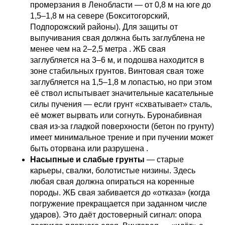
промерзания в Ленобласти — от 0,8 м на юге до
1,5–1,8 м на севере (Бокситогорский,
Подпорожский районы). Для защиты от
выпучивания свая должна быть заглублена не
менее чем на 2–2,5 метра . ЖБ свая
заглубляется на 3–6 м, и подошва находится в
зоне стабильных грунтов. Винтовая свая тоже
заглубляется на 1,5–1,8 м лопастью, но при этом
её ствол испытывает значительные касательные
силы пучения — если грунт «схватывает» сталь,
её может вырвать или согнуть. Буронабивная
свая из-за гладкой поверхности (бетон по грунту)
имеет минимальное трение и при пучении может
быть оторвана или разрушена .
Насыпные и слабые грунты
— старые
карьеры, свалки, болотистые низины. Здесь
любая свая должна опираться на коренные
породы. ЖБ свая забивается до «отказа» (когда
погружение прекращается при заданном числе
ударов). Это даёт достоверный сигнал: опора