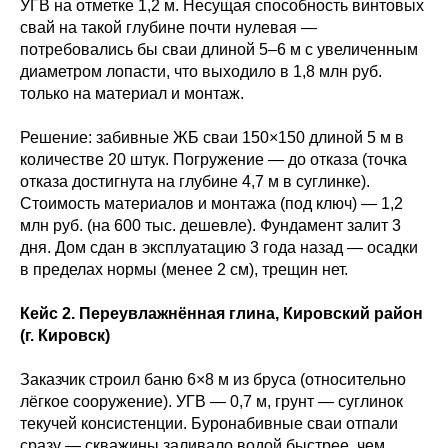
УГВ на отметке 1,2 м. Несущая способность винтовых
свай на такой глубине почти нулевая —
потребовались бы сваи длиной 5–6 м с увеличенным
диаметром лопасти, что выходило в 1,8 млн руб.
только на материал и монтаж.
Решение: забивные ЖБ сваи 150×150 длиной 5 м в
количестве 20 штук. Погружение — до отказа (точка
отказа достигнута на глубине 4,7 м в суглинке).
Стоимость материалов и монтажа (под ключ) — 1,2
млн руб. (на 600 тыс. дешевле). Фундамент залит 3
дня. Дом сдан в эксплуатацию 3 года назад — осадки
в пределах нормы (менее 2 см), трещин нет.
Кейс 2. Переувлажнённая глина, Кировский район
(г. Кировск)
Заказчик строил баню 6×8 м из бруса (относительно
лёгкое сооружение). УГВ — 0,7 м, грунт — суглинок
текучей консистенции. Буронабивные сваи отпали
сразу — скважины заливало водой быстрее, чем