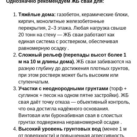
Однозначно рекомендуем ЖБ сваи для:
Тяжёлые дома:
газобетон, керамические блоки,
кирпич, монолитные железобетонные
перекрытия, 2–3 этажа. Любая нагрузка свыше
20 тонн на стену — ЖБ сваи работают как
единая система с ростверком, обеспечивая
равномерную осадку .
Сложный рельеф (перепады высот более 1
м на 10 м длины дома).
ЖБ сваи забиваются на
разную глубину до достижения плотных грунтов,
при этом ростверк может быть высоким или
ступенчатым.
Участки с неоднородными грунтами
(торф +
суглинок + песок на одном пятне застройки). ЖБ
свая даёт точку отказа — объективный контроль,
что она достигла надёжного основания.
Винтовая или буронабивная свая в слоистых
грунтах подвержена неравномерной осадке .
Высокий уровень грунтовых вод
(менее 1 м
от поверхности) и повышенная агрессивность