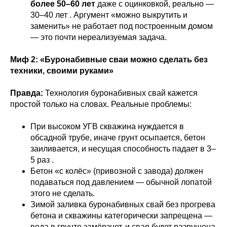
более 50–60 лет
даже с оцинковкой, реально —
30–40 лет . Аргумент «можно выкрутить и
заменить» не работает под построенным домом
— это почти нереализуемая задача.
Миф 2: «Буронабивные сваи можно сделать без
техники, своими руками»
Правда:
Технология буронабивных свай кажется
простой только на словах. Реальные проблемы:
При высоком УГВ скважина нуждается в
обсадной трубе, иначе грунт осыпается, бетон
заиливается, и несущая способность падает в 3–
5 раз .
Бетон «с колёс» (привозной с завода) должен
подаваться под давлением — обычной лопатой
этого не сделать.
Зимой заливка буронабивных свай без прогрева
бетона и скважины категорически запрещена —
вода в грунте замёрзнет, и свая будет разрушена