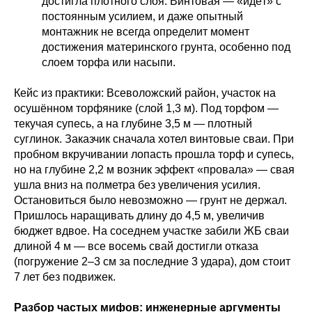
достигла плотного слоя. Винтовая — «идёт» с
постоянным усилием, и даже опытный
монтажник не всегда определит момент
достижения материнского грунта, особенно под
слоем торфа или насыпи.
Кейс из практики: Всеволожский район, участок на
осушённом торфянике (слой 1,3 м). Под торфом —
текучая супесь, а на глубине 3,5 м — плотный
суглинок. Заказчик сначала хотел винтовые сваи. При
пробном вкручивании лопасть прошла торф и супесь,
но на глубине 2,2 м возник эффект «провала» — свая
ушла вниз на полметра без увеличения усилия.
Остановиться было невозможно — грунт не держал.
Пришлось наращивать длину до 4,5 м, увеличив
бюджет вдвое. На соседнем участке забили ЖБ сваи
длиной 4 м — все восемь свай достигли отказа
(погружение 2–3 см за последние 3 удара), дом стоит
7 лет без подвижек.
Разбор частых мифов: инженерные аргументы