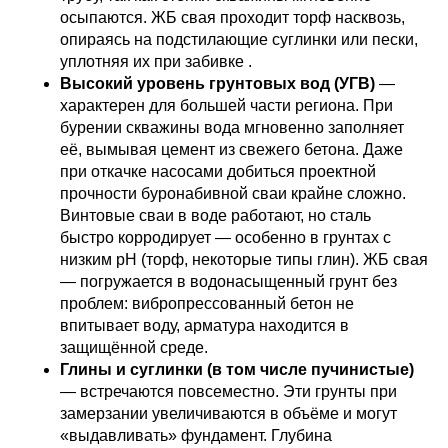
осыпаются. ЖБ свая проходит торф насквозь,
опираясь на подстилающие суглинки или пески,
уплотняя их при забивке .
Высокий уровень грунтовых вод (УГВ)
—
характерен для большей части региона. При
бурении скважины вода мгновенно заполняет
её, вымывая цемент из свежего бетона. Даже
при откачке насосами добиться проектной
прочности буронабивной сваи крайне сложно.
Винтовые сваи в воде работают, но сталь
быстро корродирует — особенно в грунтах с
низким pH (торф, некоторые типы глин). ЖБ свая
— погружается в водонасыщенный грунт без
проблем: вибропрессованный бетон не
впитывает воду, арматура находится в
защищённой среде.
Глины и суглинки (в том числе пучинистые)
— встречаются повсеместно. Эти грунты при
замерзании увеличиваются в объёме и могут
«выдавливать» фундамент. Глубина