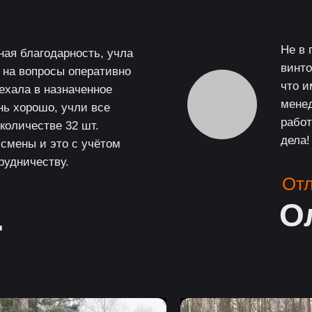
Не в 
ая благодарность, учла
винто
т на вопросы оперативно
что и
ехала в назначенное
менед
нь хорошо, учли все
работ
количестве 32 шт.
дела!
 смены и это с учётом
рудничеству.
От
О
.