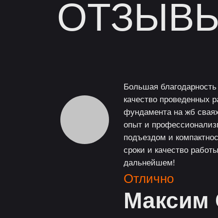
ОТЗЫВ
тона
ча
Большая благодарность 
качество проведенных р
фундамента на жб свая
опыт и профессионализм
подъездом и компактнос
сроки и качество работ
дальнейшем!
Отлично
Максим 