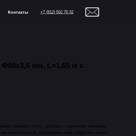
Контакты
+7 (812) 502 70 32
Ф89х3,5 мм, L=1,65 м с
роект свайного поля , договор с гарантией, привязка
тка свайного поля, погружение свай, подрезка свай в