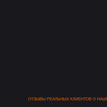
ваях
ом
лока
ОТЗЫВЫ РЕАЛЬНЫХ КЛИЕНТОВ О НАШ
ма