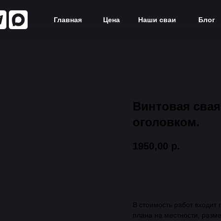
Главная
Цена
Наши сваи
Блог
Винтовая свая 
оголовком.
1950,00
р.
Добавить в корзину
В стоимость работ входит п
плана на местности, разме