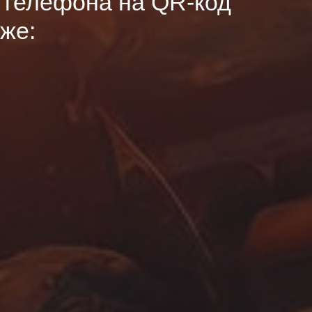
у телефона на QR-код
же: