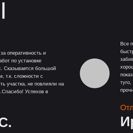
Ы
Все 
быстр
за оперативность и
заби
абот по установке
хорош
х. Сказывается большой
показ
, т.к. сложности с
туго,
ть участка, не повлияли на
проч
ы.Спасибо! Успехов в
От
И
С.